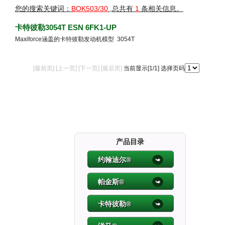
您的搜索关键词：
BOK503/30
,总共有
1
条相关信息。
卡特彼勒3054T ESN 6FK1-UP
Maxiforce涵盖的卡特彼勒发动机模型 3054T
[最前页] [上一页] [下一页] [最后页]
当前显示[
1
/1] 选择页码
产品目录
约翰迪尔®
帕金斯®
卡特彼勒®