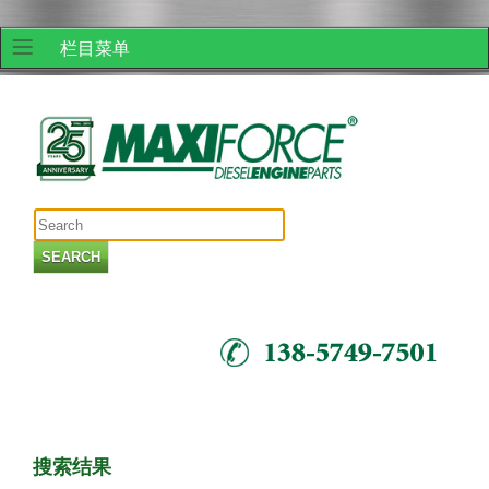
栏目菜单
Skip to
Skip to
main
navigation
content
Search form
搜索结果