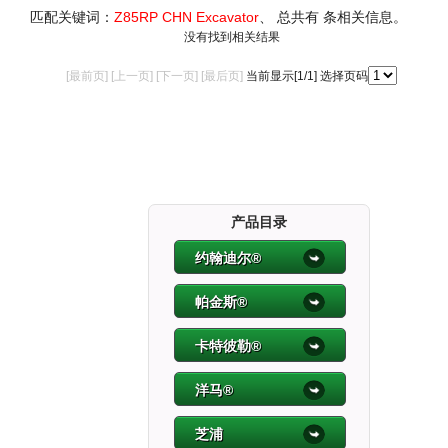
匹配关键词：
Z85RP CHN Excavator
、 总共有
条相关信息。
没有找到相关结果
[最前页] [上一页] [下一页] [最后页]
当前显示[
1
/1] 选择页码
产品目录
约翰迪尔®
帕金斯®
卡特彼勒®
洋马®
芝浦