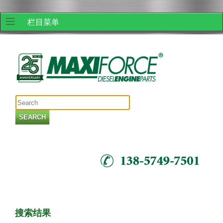
栏目菜单
Skip to
Skip to
main
navigation
content
Search form
搜索结果